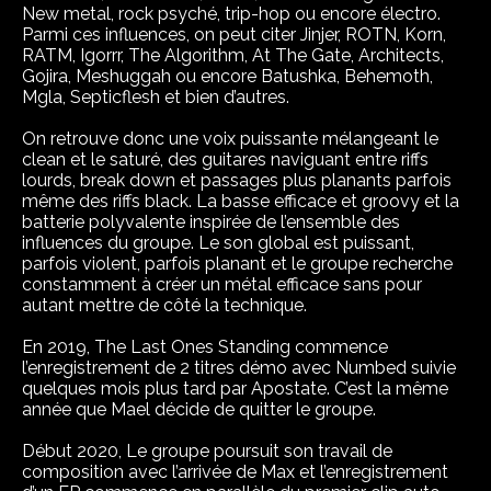
New metal, rock psyché, trip-hop ou encore électro.
Parmi ces influences, on peut citer Jinjer, ROTN, Korn,
RATM, Igorrr, The Algorithm, At The Gate, Architects,
Gojira, Meshuggah ou encore Batushka, Behemoth,
Mgla, Septicflesh et bien d’autres.
On retrouve donc une voix puissante mélangeant le
clean et le saturé, des guitares naviguant entre riffs
lourds, break down et passages plus planants parfois
même des riffs black. La basse efficace et groovy et la
batterie polyvalente inspirée de l’ensemble des
influences du groupe. Le son global est puissant,
parfois violent, parfois planant et le groupe recherche
constamment à créer un métal efficace sans pour
autant mettre de côté la technique.
En 2019, The Last Ones Standing commence
l’enregistrement de 2 titres démo avec Numbed suivie
quelques mois plus tard par Apostate. C’est la même
année que Mael décide de quitter le groupe.
Début 2020, Le groupe poursuit son travail de
composition avec l’arrivée de Max et l’enregistrement